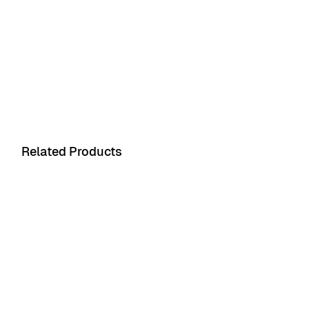
Related Products
Product 1
Product 2