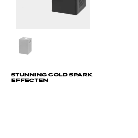
STUNNING COLD SPARK
EFFECTEN
Verhoog je evenementen met de Cold Spark Firework
Machine. Deze machine produceert stunning cold spark
effecten, perfect voor bruiloften, feesten en stage
producties. Bedien het met de meegeleverde remote of
DMX voor naadloze integratie in je lichtshow.
Kenmerken: