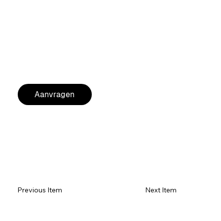
Stunning cold spark effecten
Perfect voor bruiloften, feesten, stage producties
Meegeleverde remote control
DMX controle voor integratie in lichtshow
Naadloze integratie mogelijk
MERK:
Showven
AANKOOPADVIES VOOR VASTE INSTALLATIE
Aanvragen
Previous Item
Next Item
Item 1
Item 1