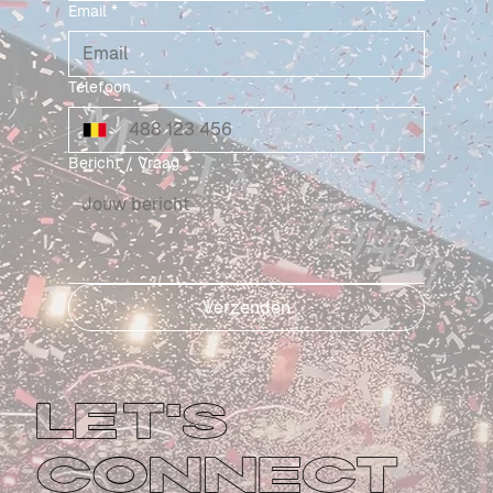
Email
*
Telefoon
Bericht / Vraag
*
Verzenden
LET'S
CONNECT