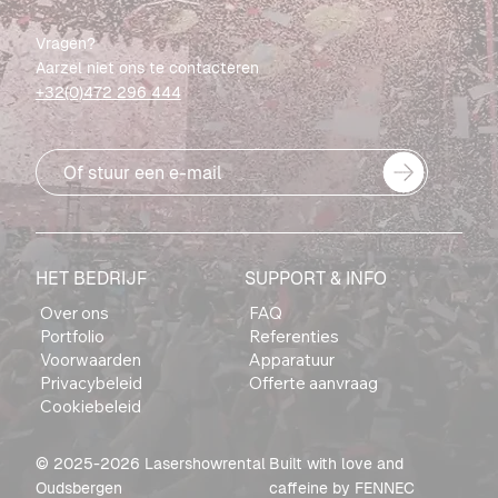
Vragen?
Aarzel niet ons te contacteren
+32(0)472 296 444
Of stuur een e-mail
HET BEDRIJF
SUPPORT & INFO
Over ons
FAQ
Portfolio
Referenties
Voorwaarden
Apparatuur
Privacybeleid
Offerte aanvraag
Cookiebeleid
© 2025-2026 Lasershowrental
Built with love and
Oudsbergen
caffeine by
FENNEC