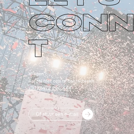
CONN
T
Vragen?
Aarzel niet ons te contacteren
+32(0)472 296 444
Of stuur een e-mail