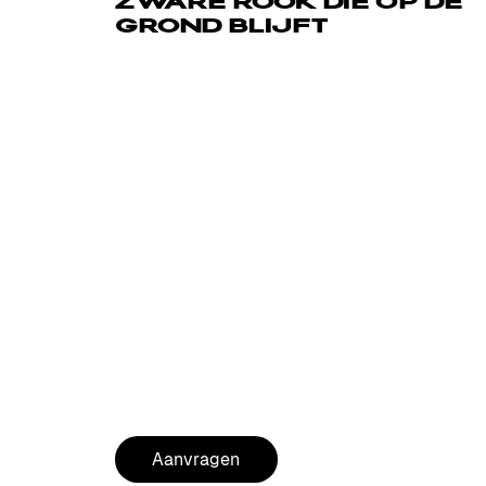
ZWARE ROOK DIE OP DE
GROND BLIJFT
Verander standaard rook naar zware rook die 
grond blijft! Gewoon de unit inpluggen en de in
aansluiten op de output pijp van een rookmachi
Kenmerken:
Converteert standaard rook naar ground fog
Zware rook blijft op de grond
Plug-and-play installatie
Aansluiting op bestaande rookmachine
Eenvoudige setup
MERK:
Antari
AANKOOPADVIES VOOR VASTE INSTALLATIE
Aanvragen