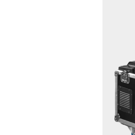
op de
put
ne.