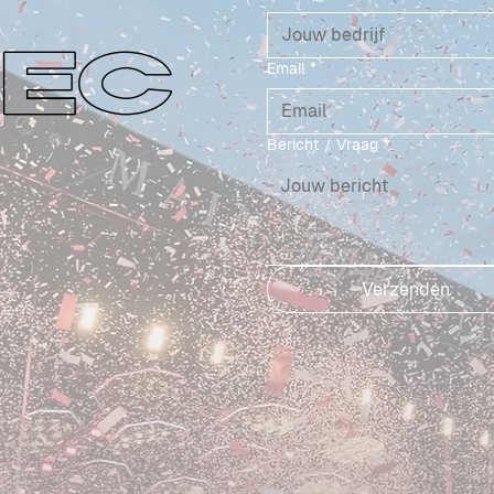
EC
Email
*
Bericht / Vraag
*
Verzenden