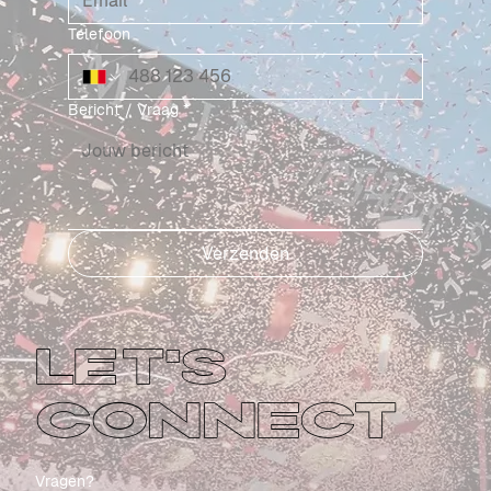
Telefoon
Bericht / Vraag
*
Verzenden
LET'S
CONNECT
Vragen?