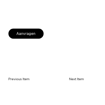
Papier vulling beschikbaar
Ideaal voor:
Festivals, concerten, bedrijfsevents
MERK:
MagicFX
AANKOOPADVIES VOOR VASTE INSTALLATIE
Aanvragen
Previous Item
Next Item
Item 1
Item 1