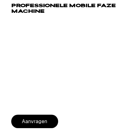
PROFESSIONELE MOBILE FAZE
MACHINE
De ADJ Entour Venue is een professionele mobile Faze
Machine die een dunne mist van fog produceert met
behulp van water-based fog juice en heeft een snelle
opwarmtijd.
Kenmerken:
Professionele mobile faze machine
Dunne mist productie
Water-based fog juice
Snelle opwarmtijd
Mobile oplossing
MERK:
ADJ
AANKOOPADVIES VOOR VASTE INSTALLATIE
Aanvragen