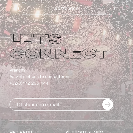
Verzenden
LET'S
CONNECT
Vragen?
Aarzel niet ons te contacteren
+32(0)472 296 444
Of stuur een e-mail
HET BEDRIJF
SUPPORT & INFO