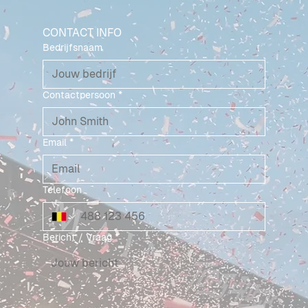
CONTACT INFO
Bedrijfsnaam
Contactpersoon
*
Email
*
Telefoon
Bericht / Vraag
*