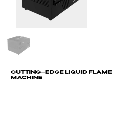
CUTTING-EDGE LIQUID FLAME
MACHINE
uFlamer Volcano is een cutting-edge liquid flame machine
ontworpen om spectaculaire flame effecten te leveren
met superieure controle en precisie. Dit high-end
systeem beschikt over vijf onafhankelijke nozzles, elk in
staat om individueel of tegelijkertijd te vuren, wat een
dynamische en aanpasbare ervaring biedt. Ideaal voor
grootschalige evenementen zoals vuurwerkshows,