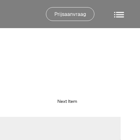
Prijsaanvraag
Next Item