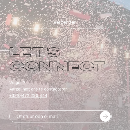
Verzenden
LET'S
CONNECT
Vragen?
Aarzel niet ons te contacteren
+32(0)472 296 444
Of stuur een e-mail