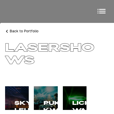
Back to Portfolio
LASERSHO
WS
SKYSOUND
PUKKELPOP
LICHT
LEUVEN
KWARTIER
WANDELI