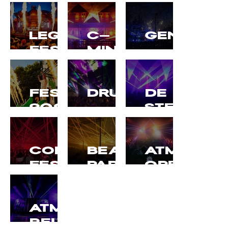
LEGACY
C-
GENK
FESTIVAL
MINE
FESTILOCO
DRUIVENFEESTE
DE
2024
STEGEL
CORE
BEACH
ATMOZ
FESTIVAL
PARTY
OPEN
AIR
ATMOZ
REUNION